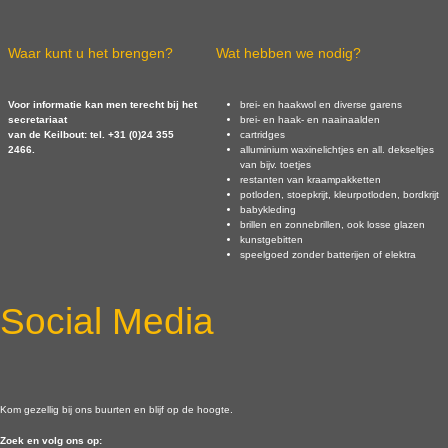
Waar kunt u het brengen?
Wat hebben we nodig?
Voor informatie kan men terecht bij het
brei- en haakwol en diverse garens
secretariaat
brei- en haak- en naainaalden
van de Keilbout: tel. +31 (0)24 355
cartridges
2466.
alluminium waxinelichtjes en all. dekseltjes
van bijv. toetjes
restanten van kraampakketten
potloden, stoepkrijt, kleurpotloden, bordkrijt
babykleding
brillen en zonnebrillen, ook losse glazen
kunstgebitten
speelgoed zonder batterijen of elektra
Social Media
Kom gezellig bij ons buurten en blijf op de hoogte.
Zoek en volg ons op: