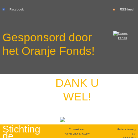
Facebook
RSS-feed
Gesponsord door
het Oranje Fonds!
DANK U
WEL!
Stichting
"...met een
Hatersteweg
de
Kern van Goud!"
19